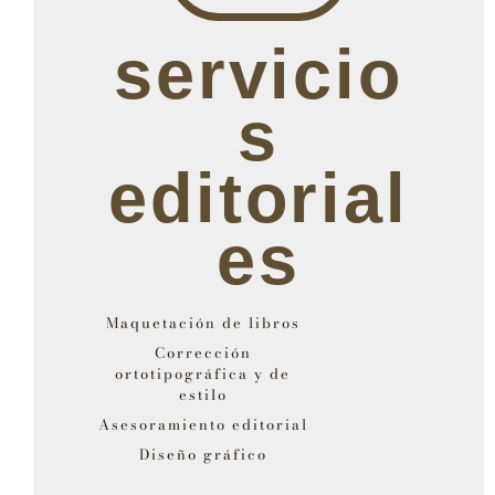
servicio
s
editorial
es
Maquetación de libros
Corrección
ortotipográfica y de
estilo
Asesoramiento editorial
Diseño gráfico